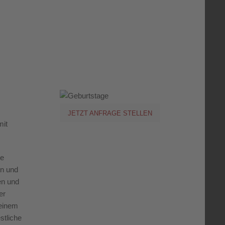
JETZT ANFRAGE STELLEN
mit
te
en und
n und
er
 einem
stliche