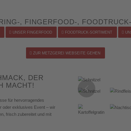
ING-, FINGERFOOD-, FOODTRUCK
UNSER FINGERFOOD
FOODTRUCK-SORTIMENT
UN
ZUR METZGEREI WEBSEITE GEHEN
HMACK, DER
H MACHT!
resse für hervorragendes
r oder exklusives Event – wir
n, frisch zubereitet und mit