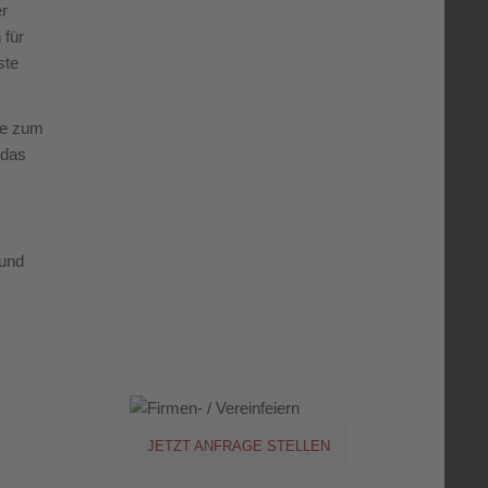
er
 für
ste
be zum
 das
 und
JETZT ANFRAGE STELLEN