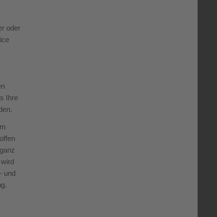
er oder
ice
en
s Ihre
den.
em
offen
 ganz
 wird
– und
ng.